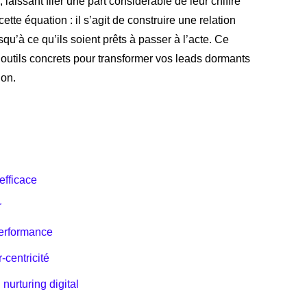
issant filer une part considérable de leur chiffre
ette équation : il s’agit de construire une relation
u’à ce qu’ils soient prêts à passer à l’acte. Ce
 outils concrets pour transformer vos leads dormants
ion.
efficace
r
performance
-centricité
 nurturing digital