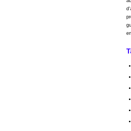
ab
d’
pr
gu
en
T