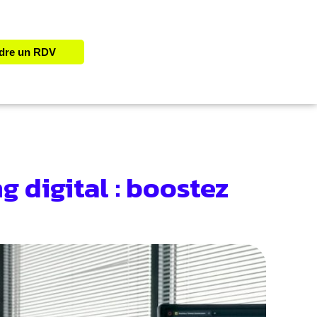
dre un RDV
g digital : boostez