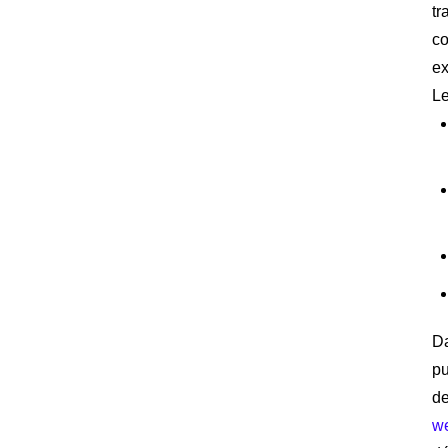
tr
co
ex
Le
D
pu
de
we