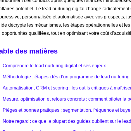
andonnent ces contacts après quelques relances infructueuses, la
affaires potentiel. Le lead nurturing digital change radicalement c
ogressive, personnalisée et automatisée avec vos prospects, jusq
ide décrypte les mécanismes, les étapes opérationnelles et les
 opportunités qualifiées, tout en optimisant votre coût d’acquisit
able des matières
Comprendre le lead nurturing digital et ses enjeux
Méthodologie : étapes clés d’un programme de lead nurturing 
Automatisation, CRM et scoring : les outils critiques à maîtrise
Mesure, optimisation et retours concrets : comment piloter la 
Pièges et bonnes pratiques : segmentation, fréquence et buyer
Notre regard : ce que la plupart des guides oublient sur le lead