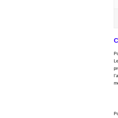
C
Po
L
pr
l’
mo
Po