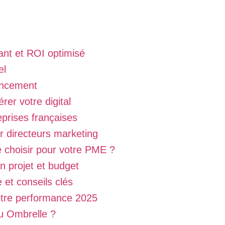
mant et ROI optimisé
el
encement
er votre digital
eprises françaises
 directeurs marketing
 choisir pour votre PME ?
on projet et budget
e et conseils clés
otre performance 2025
u Ombrelle ?