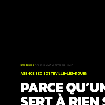
Branderizing
»
Agence SEO Sotteville-lès-Rouen
AGENCE SEO SOTTEVILLE-LÈS-ROUEN
PARCE QU’UN
SERT À RIEN