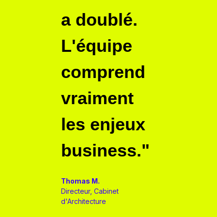
a doublé.
larg
L'équipe
amél
comprend
Enfi
vraiment
agen
les enjeux
opti
business."
vrai
Thomas M.
Camille B.
Directeur, Cabinet
Fondatrice,
d'Architecture
Mode