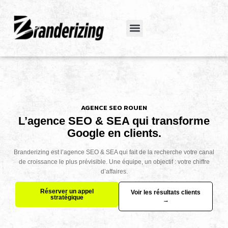
Cas clients
AGENCE SEO ROUEN
L’agence SEO & SEA qui transforme
Google en clients.
Branderizing est l’agence SEO & SEA qui fait de la recherche votre canal
de croissance le plus prévisible. Une équipe, un objectif : votre chiffre
d’affaires.
Réserver un appel
Voir les résultats clients
stratégique
→