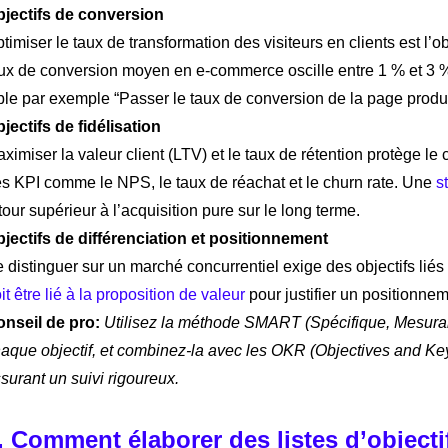
jectifs de conversion
timiser le taux de transformation des visiteurs en clients est l’obj
ux de conversion moyen en e-commerce oscille entre 1 % et 3 % 
ble par exemple “Passer le taux de conversion de la page produi
jectifs de fidélisation
ximiser la valeur client (LTV) et le taux de rétention protège le c
s KPI comme le NPS, le taux de réachat et le churn rate. Une
s
tour supérieur à l’acquisition pure sur le long terme.
jectifs de différenciation et positionnement
 distinguer sur un marché concurrentiel exige des objectifs liés 
it être lié à la proposition de valeur
pour justifier un positionne
nseil de pro:
Utilisez la méthode SMART (Spécifique, Mesurabl
aque objectif, et combinez-la avec les OKR (Objectives and Key
surant un suivi rigoureux.
. Comment élaborer des listes d’objecti