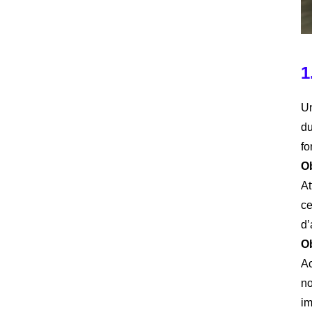
1
Un
du
fo
Ob
At
ce
d’
Ob
Ac
no
im