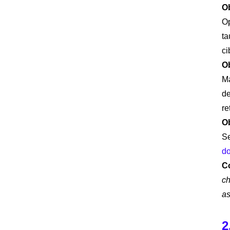
Ob
Op
ta
ci
Ob
Ma
de
re
Ob
Se
do
Co
ch
as
2