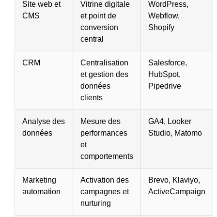
Site web et
Vitrine digitale
WordPress,
CMS
et point de
Webflow,
conversion
Shopify
central
CRM
Centralisation
Salesforce,
et gestion des
HubSpot,
données
Pipedrive
clients
Analyse des
Mesure des
GA4, Looker
données
performances
Studio, Matomo
et
comportements
Marketing
Activation des
Brevo, Klaviyo,
automation
campagnes et
ActiveCampaign
nurturing