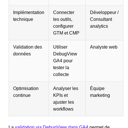
Implémentation
Connecter
Développeur /
technique
les outils,
Consultant
configurer
analytics
GTM et CMP
Validation des
Utiliser
Analyste web
données
DebugView
GA4 pour
tester la
collecte
Optimisation
Analyser les
Équipe
continue
KPIs et
marketing
ajuster les
workflows
La
validation via DebugView dans GA4
permet de