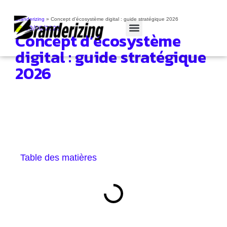
Branderizing
»
Concept d’écosystème digital : guide stratégique 2026
09/06/2026
Concept d’écosystème
Cas clients
digital : guide stratégique
2026
Table des matières