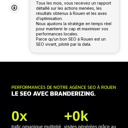
Tous les mois, vous recevez un rapport
détaillé sur les actions menées, les
résultats obtenus à Rouen et les axes
d’optimisation.
Nous ajustons la stratégie en temps réel
pour maintenir le cap et maximiser vos
performances locales.
Parce qu’un bon SEO à Rouen est un
SEO vivant, piloté par la data.
PERFORMANCES DE NOTRE AGENCE SEO À ROUEN
LE SEO AVEC BRANDERIZING.
0
x
+
0
k
trafic organique multiplié
visites générées grâce au