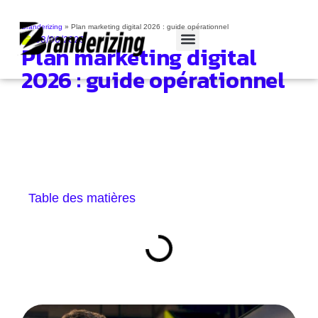
Branderizing
»
Plan marketing digital 2026 : guide opérationnel
08/06/2026
Plan marketing digital
Cas clients
2026 : guide opérationnel
Table des matières