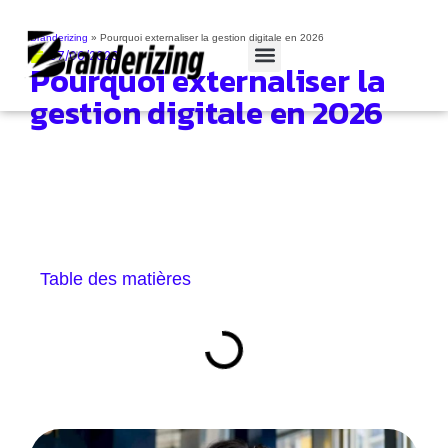
Branderizing
»
Pourquoi externaliser la gestion digitale en 2026
07/06/2026
Pourquoi externaliser la
Cas clients
gestion digitale en 2026
Table des matières