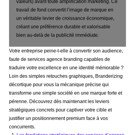
valeurs) avant toute amplification marketing. Ce
travail de fond convertit l’image de marque en
un véritable levier de croissance économique,
créant une préférence durable et valorisable
bien au-delà de la publicité immédiate.
Votre entreprise peine-t-elle à convertir son audience,
faute de services agence branding capables de
traduire votre excellence en une identité mémorable ?
Loin des simples retouches graphiques, Branderizing
décortique pour vous la mécanique précise qui
transforme une simple société en une marque forte et
pérenne. Découvrez dès maintenant les leviers
stratégiques concrets pour captiver votre cible et
justifier un positionnement premium face à vos
concurrents.