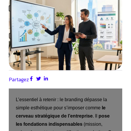
Partagez
L’essentiel à retenir : le branding dépasse la
simple esthétique pour s’imposer comme
le
cerveau stratégique de l’entreprise
. Il
pose
les fondations indispensables
(mission,