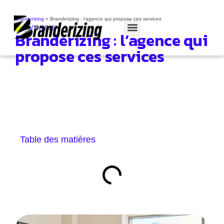
Branderizing
»
Branderizing : l’agence qui propose ces services
13/12/2025
Branderizing : l’agence qui
Cas clients
propose ces services
Table des matières