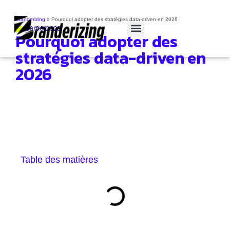
Branderizing
»
Pourquoi adopter des stratégies data-driven en 2026
30/06/2026
Pourquoi adopter des
Cas clients
stratégies data-driven en
2026
Table des matières