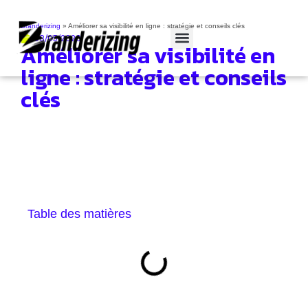
Branderizing
»
Améliorer sa visibilité en ligne : stratégie et conseils clés
08/05/2026
Améliorer sa visibilité en
Cas clients
ligne : stratégie et conseils
clés
Table des matières