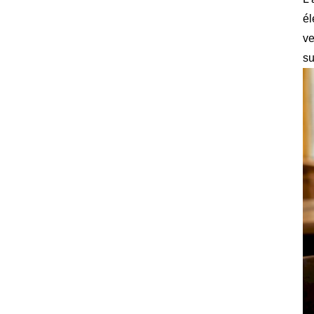
él
ve
su