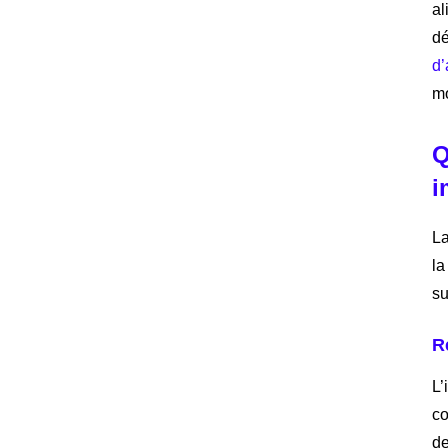
al
dé
d’
mo
Q
i
La
la
su
R
L’
co
de