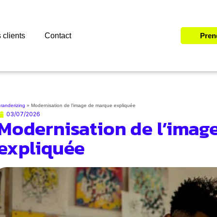
 clients
Contact
Pren
randerizing
»
Modernisation de l’image de marque expliquée
03/07/2026
Modernisation de l’imag
expliquée