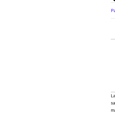
P
La
sa
ma