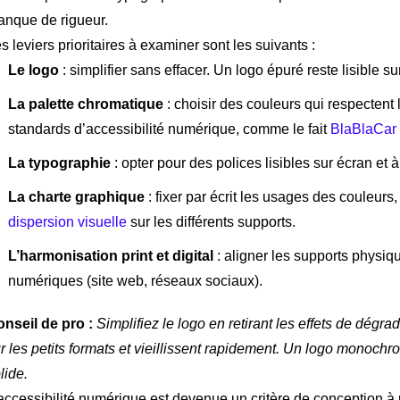
nque de rigueur.
s leviers prioritaires à examiner sont les suivants :
Le logo
: simplifier sans effacer. Un logo épuré reste lisible s
La palette chromatique
: choisir des couleurs qui respectent
standards d’accessibilité numérique, comme le fait
BlaBlaCar
La typographie
: opter pour des polices lisibles sur écran et
La charte graphique
: fixer par écrit les usages des couleur
dispersion visuelle
sur les différents supports.
L’harmonisation print et digital
: aligner les supports physiqu
numériques (site web, réseaux sociaux).
nseil de pro :
Simplifiez le logo en retirant les effets de dégr
r les petits formats et vieillissent rapidement. Un logo monochro
lide.
accessibilité numérique est devenue un critère de conception à 