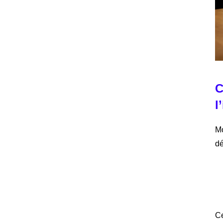
C
l
Mo
dé
Ce