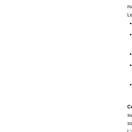
ma
Le
Co
su
so
L’