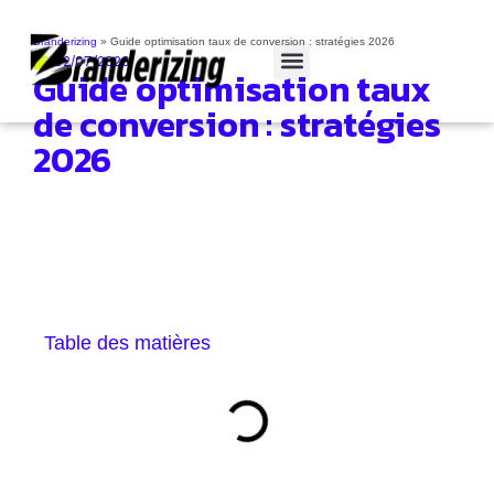
Branderizing
»
Guide optimisation taux de conversion : stratégies 2026
02/07/2026
Guide optimisation taux
Cas clients
de conversion : stratégies
2026
Table des matières