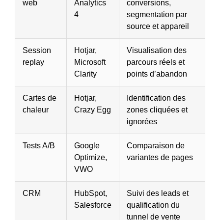
web
Analytics
conversions,
4
segmentation par
source et appareil
Session
Hotjar,
Visualisation des
replay
Microsoft
parcours réels et
Clarity
points d’abandon
Cartes de
Hotjar,
Identification des
chaleur
Crazy Egg
zones cliquées et
ignorées
Tests A/B
Google
Comparaison de
Optimize,
variantes de pages
VWO
CRM
HubSpot,
Suivi des leads et
Salesforce
qualification du
tunnel de vente