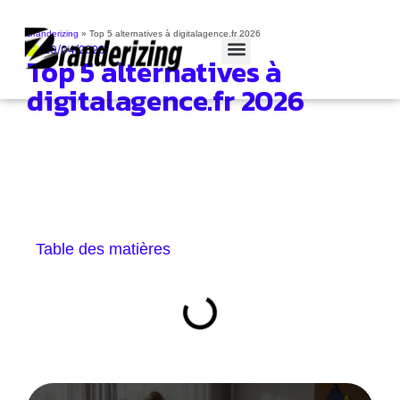
Branderizing
»
Top 5 alternatives à digitalagence.fr 2026
29/04/2026
Top 5 alternatives à
Cas clients
digitalagence.fr 2026
Table des matières