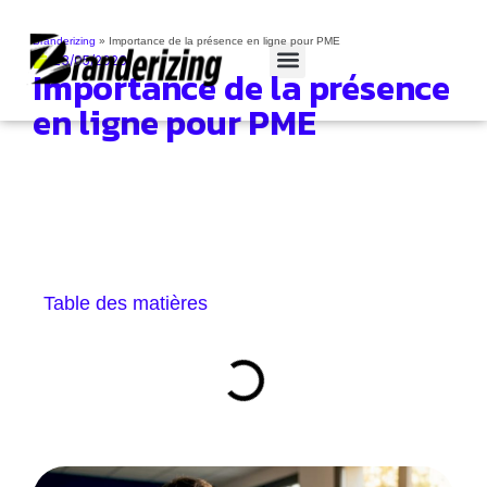
Branderizing
»
Importance de la présence en ligne pour PME
23/05/2026
Importance de la présence
Cas clients
en ligne pour PME
Table des matières