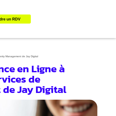
dre un RDV
nity Management de Jay Digital
nce en Ligne à
rvices de
e Jay Digital