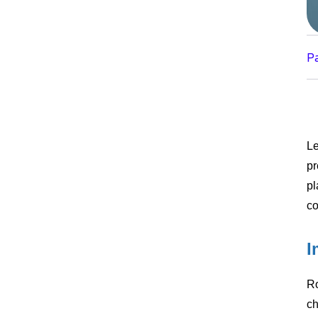
P
Le
pr
pl
co
I
Ro
ch