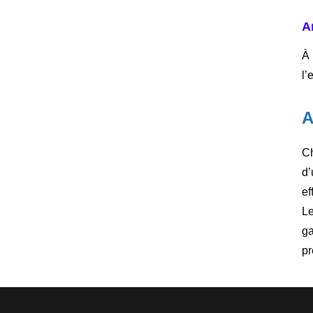
A
À 
l’
A
Ch
d’
ef
Le
ga
pr