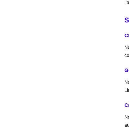
l’
S
C
No
co
G
No
Li
C
No
au