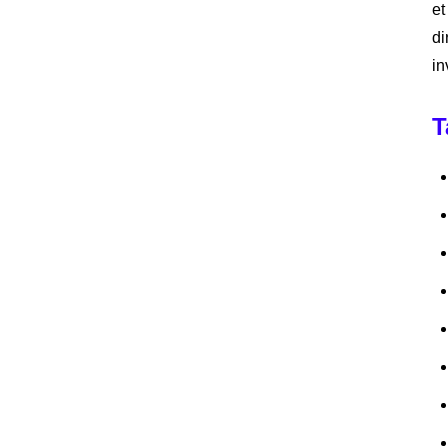
et
di
in
T