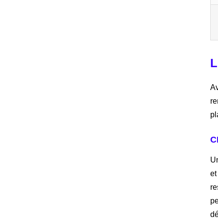
L
Av
re
pl
C
Un
et
re
pe
dé