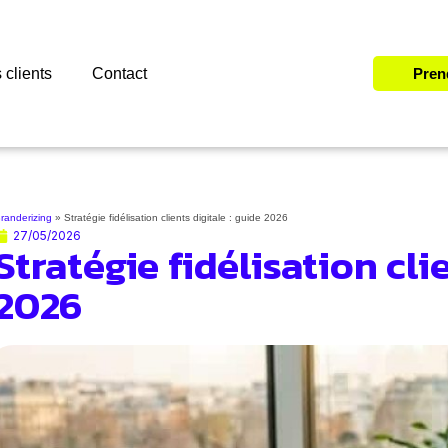
 clients
Contact
Pren
randerizing
»
Stratégie fidélisation clients digitale : guide 2026
27/05/2026
Stratégie fidélisation cli
2026