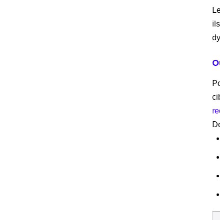
Le
il
dy
O
Po
ci
r
Dé