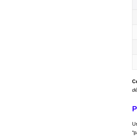
Co
dé
P
Un
“p