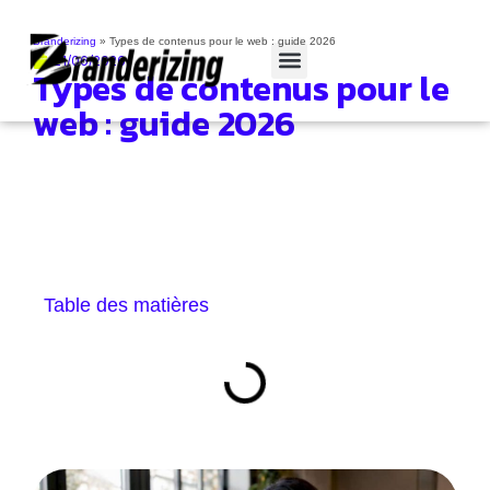
Branderizing
»
Types de contenus pour le web : guide 2026
21/06/2026
Types de contenus pour le
Cas clients
web : guide 2026
Table des matières