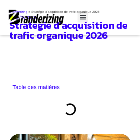
Branderizing
»
Stratégie d’acquisition de trafic organique 2026
17/06/2026
Stratégie d’acquisition de
Cas clients
trafic organique 2026
Table des matières