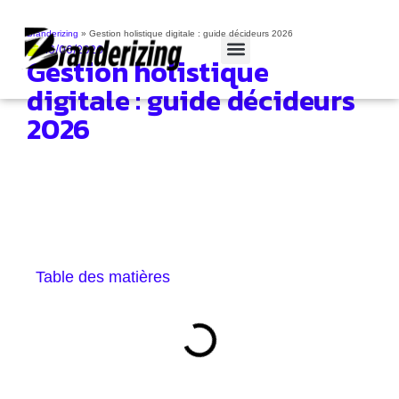
Branderizing
»
Gestion holistique digitale : guide décideurs 2026
16/06/2026
Gestion holistique
Cas clients
digitale : guide décideurs
2026
Table des matières