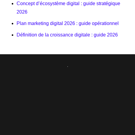
Concept d’écosystème digital : guide stratégique
2026
Plan marketing digital 2026 : guide opérationnel
Définition de la croissance digitale : guide 2026
Précédent
Suivant
Checklist SEO Pour PME : 10 Étapes Essentielles
Stratégie D’acquisition De Trafic Organique 2026
Réalisé par Branderizing ©
Mentions légales
2026
Politique de confidentialité
Politique de cookies (UE)
Plan du site