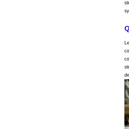
st
sy
Q
Le
co
co
st
de