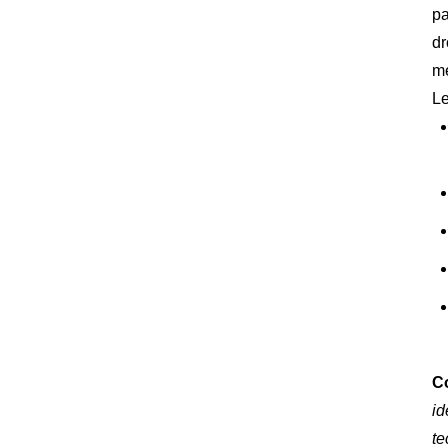
pa
dr
me
Le
Co
id
te