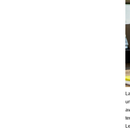
La
un
av
te
L