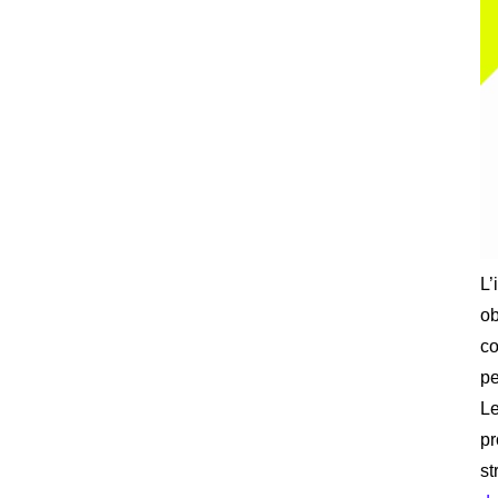
L’
ob
co
pe
Le
pr
st