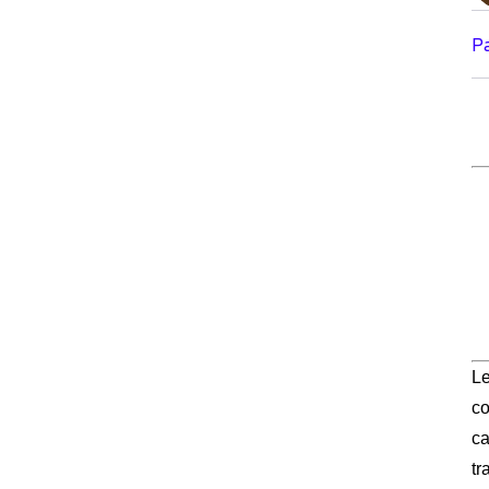
P
Le
co
ca
tr