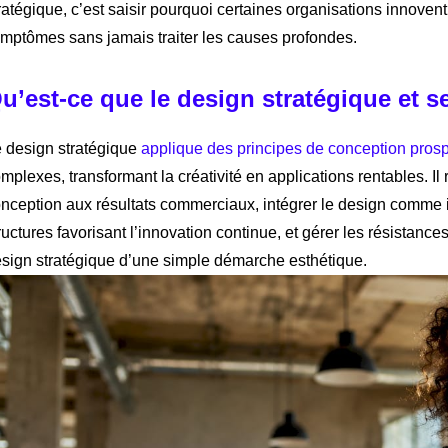
ratégique, c’est saisir pourquoi certaines organisations innoven
mptômes sans jamais traiter les causes profondes.
u’est-ce que le design stratégique et 
 design stratégique
applique des principes de conception prosp
mplexes, transformant la créativité en applications rentables. Il r
nception aux résultats commerciaux, intégrer le design comme 
ructures favorisant l’innovation continue, et gérer les résistance
sign stratégique d’une simple démarche esthétique.