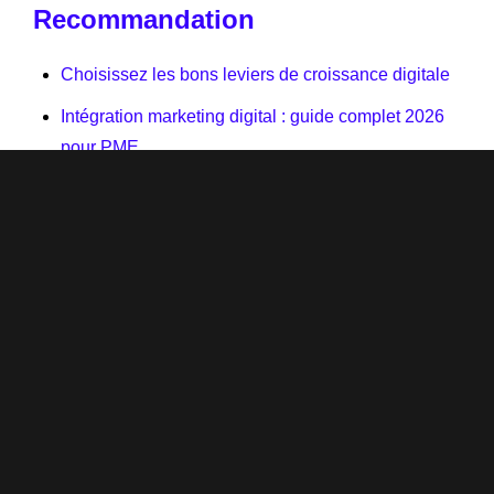
Recommandation
Choisissez les bons leviers de croissance digitale
Intégration marketing digital : guide complet 2026
pour PME
Tendances marketing 2026 : les stratégies
incontournables – Agence SEO Branderizing
Précédent
Suivant
Rôle Des Social Ads En Marketing Digital : Guide 2026
Conseils Pour Augmenter Le Trafic Web En 2026
Réalisé par Branderizing ©
Mentions légales