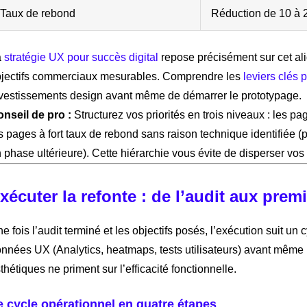
Taux de rebond
Réduction de 10 à 
a
stratégie UX pour succès digital
repose précisément sur cet a
jectifs commerciaux mesurables. Comprendre les
leviers clés 
vestissements design avant même de démarrer le prototypage.
nseil de pro :
Structurez vos priorités en trois niveaux : les page
s pages à fort taux de rebond sans raison technique identifiée (p
 phase ultérieure). Cette hiérarchie vous évite de disperser vos
xécuter la refonte : de l’audit aux prem
e fois l’audit terminé et les objectifs posés, l’exécution suit un
nnées UX (Analytics, heatmaps, tests utilisateurs) avant même l
thétiques ne priment sur l’efficacité fonctionnelle.
e cycle opérationnel en quatre étapes