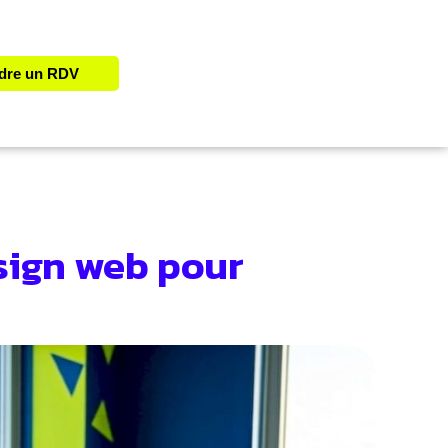
dre un RDV
sign web pour