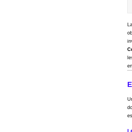
L
ob
in
Co
le
en
E
Un
do
es
L