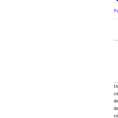
P
Un
co
di
de
co