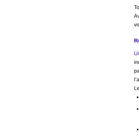
To
Av
vo
R
Un
in
pa
l’
Le