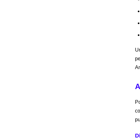
Un
pe
An
A
Po
co
pu
D