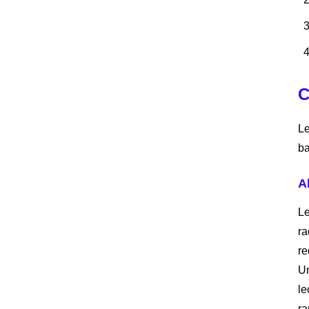
C
Le
ba
A
Le
ra
re
Un
le
ra