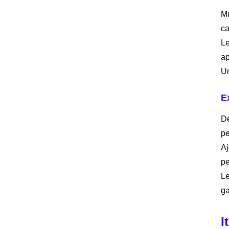
Mu
ca
Le
ap
U
E
Dé
pe
Aj
pe
Le
ga
I