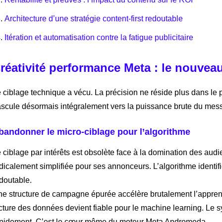
Architecture d’une stratégie content-first redoutable
Itération et automatisation contre la fatigue publicitaire
réativité performance Meta : le nouv
 ciblage technique a vécu. La précision ne réside plus dans 
scule désormais intégralement vers la puissance brute du mess
bandonner le micro-ciblage pour l’algorithme
 ciblage par intérêts est obsolète face à la domination des au
dicalement simplifiée pour ses annonceurs. L’algorithme identif
doutable.
e structure de campagne épurée accélère brutalement l’apprent
cture des données devient fiable pour le machine learning. Le s
pidement. C’est le cœur même du moteur Meta Andromeda.