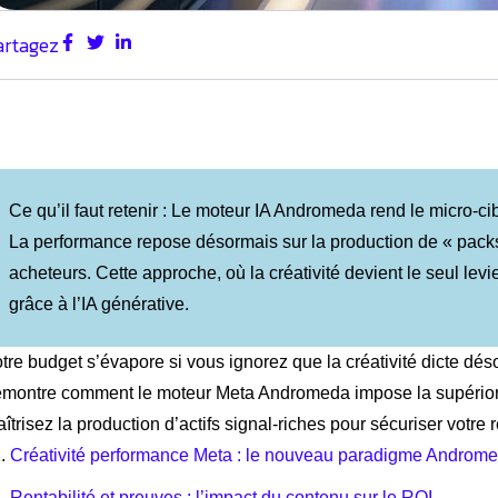
artagez
Ce qu’il faut retenir : Le moteur IA Andromeda rend le micro-ci
La performance repose désormais sur la production de « packs c
acheteurs. Cette approche, où la créativité devient le seul lev
grâce à l’IA générative.
tre budget s’évapore si vous ignorez que la créativité dicte dés
montre comment le moteur Meta Andromeda impose la supériori
îtrisez la production d’actifs signal-riches pour sécuriser votre
Créativité performance Meta : le nouveau paradigme Androm
Rentabilité et preuves : l’impact du contenu sur le ROI