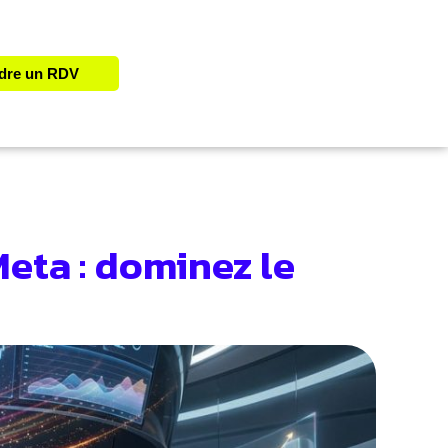
dre un RDV
eta : dominez le