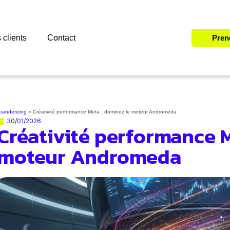
 clients
Contact
Pren
randerizing
»
Créativité performance Meta : dominez le moteur Andromeda
30/01/2026
Créativité performance M
moteur Andromeda