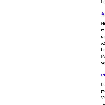
Le
A
Ni
ma
de
Ad
bo
Po
vo
I
Le
me
Vo