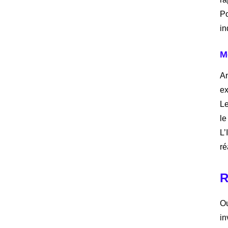
Po
in
M
An
ex
Le
le
L’
ré
R
Ou
in