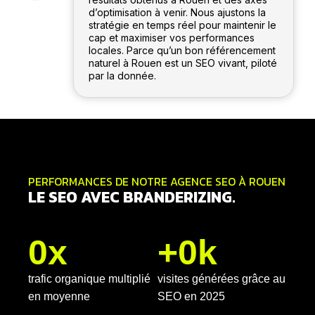
d’optimisation à venir. Nous ajustons la
stratégie en temps réel pour maintenir le
cap et maximiser vos performances
locales. Parce qu’un bon référencement
naturel à Rouen est un SEO vivant, piloté
par la donnée.
PERFORMANCES DE NOTRE AGENCE SEO À ROUEN
LE SEO AVEC BRANDERIZING.
0
x
+
0
k
trafic organique multiplié
visites générées grâce au
en moyenne
SEO en 2025