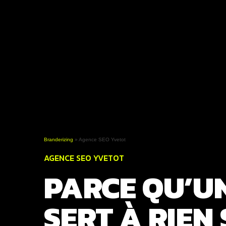
Branderizing
»
Agence SEO Yvetot
AGENCE SEO YVETOT
PARCE QU’UN
SERT À RIEN