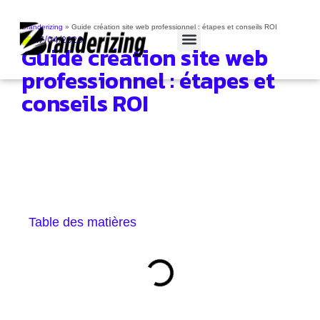
Branderizing
»
Guide création site web professionnel : étapes et conseils ROI
17/04/2026
Guide création site web
Cas clients
professionnel : étapes et
conseils ROI
Table des matières