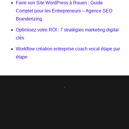
Faire son Site WordPress à Rouen : Guide
Complet pour les Entrepreneurs – Agence SEO
Branderizing
Optimisez votre ROI : 7 stratégies marketing digital
clés
Workflow création entreprise coach vocal étape par
étape
Précédent
Suivant
Définition Du Marketing Digital : Stratégie Et Performance
Maîtriser Le SEO Pour Réussir Sa Transformation Digitale
Réalisé par Branderizing ©
Mentions légales