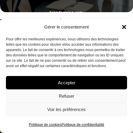
Top 5 alternatives à business-
Gérer le consentement
standards.com agences 2026
Découvrez 5 agences offrant des alternatives à business-
Pour offrir les meilleures expériences, nous utilisons des technologies
standards.com pour améliorer votre visibilité et
telles que les cookies pour stocker et/ou accéder aux informations des
appareils. Le fait de consentir à ces technologies nous permettra de traiter
performance digitales.
des données telles que le comportement de navigation ou les ID uniques
sur ce site. Le fait de ne pas consentir ou de retirer son consentement peut
Lire la suite »
avoir un effet négatif sur certaines caractéristiques et fonctions.
Accepter
Refuser
Voir les préférences
Politique de cookies
Politique de confidentialité