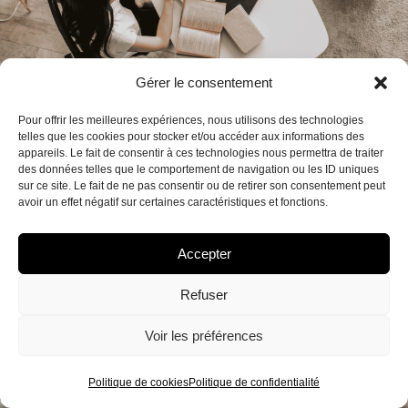
Gérer le consentement
Qu’est-ce que la rédaction SEO ?
Pour offrir les meilleures expériences, nous utilisons des technologies
Qu’est-ce que la rédaction SEO et comment écrire un
telles que les cookies pour stocker et/ou accéder aux informations des
appareils. Le fait de consentir à ces technologies nous permettra de traiter
contenu optimisé pour Google ? Chaque
des données telles que le comportement de navigation ou les ID uniques
sur ce site. Le fait de ne pas consentir ou de retirer son consentement peut
Lire la suite »
avoir un effet négatif sur certaines caractéristiques et fonctions.
Accepter
Refuser
Voir les préférences
Politique de cookies
Politique de confidentialité