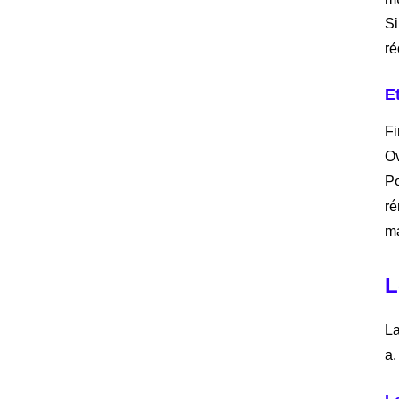
Si
ré
E
Fi
Ov
Po
ré
ma
L
La
a.