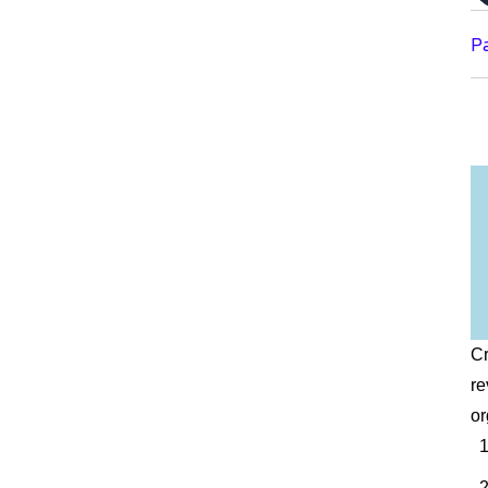
P
Cr
re
or