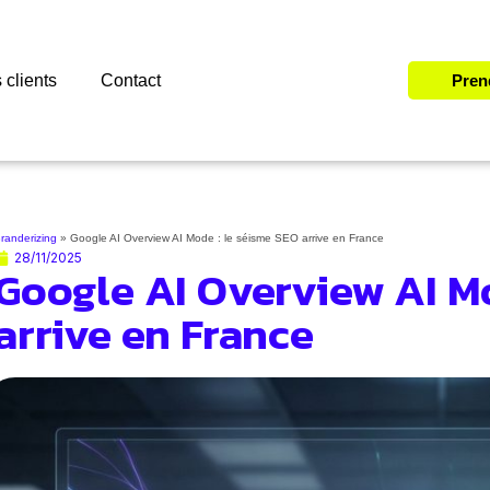
 clients
Contact
Pren
randerizing
»
Google AI Overview AI Mode : le séisme SEO arrive en France
28/11/2025
Google AI Overview AI Mo
arrive en France