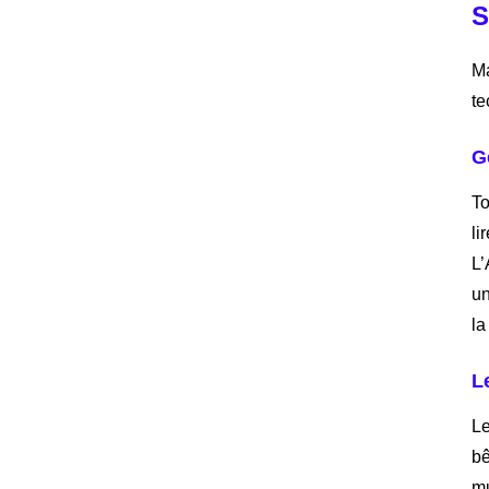
S
Ma
te
G
To
li
L’
un
la
L
Le
bê
mu