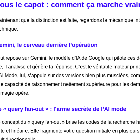
ous le capot : comment ça marche vrai
intenant que la distinction est faite, regardons la mécanique in
chnique.
emini, le cerveau derrière l’opération
ut repose sur Gemini, le modèle d’IA de Google qui pilote ces de
re, il analyse et génère la réponse. C’est le véritable moteur prin
AI Mode, lui, s’appuie sur des versions bien plus musclées, co
e capacité de raisonnement nettement supérieure pour les dema
 magie opère.
e « query fan-out » : l’arme secrète de l’AI mode
 concept du « query fan-out » brise les codes de la recherche h
te et linéaire. Elle fragmente votre question initiale en plusieu
ltidirectionnelle.